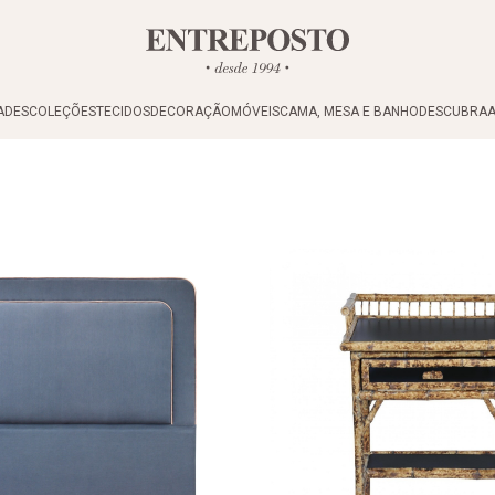
ADES
COLEÇÕES
TECIDOS
DECORAÇÃO
MÓVEIS
CAMA, MESA E BANHO
DESCUBRA